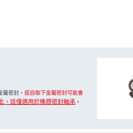
金屬密封，
逕自取下金屬密封可能會
此，這僅適用於橡膠密封軸承
。