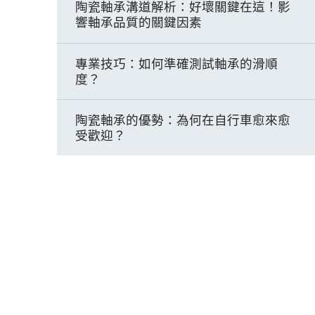
陶瓷軸承溝道解析：好壞關鍵在這！影
響軸承品質的關鍵因素
專業技巧：如何準確測試軸承的滑順
度？
陶瓷軸承的優勢：為何在自行車愈來愈
受歡迎？
2024 台北自行車展 x ISK
BEARINGS：感受高轉速的陶瓷軸承
車友必看：自行車各部位軸承介紹
自行車愛好者必學！如何正確挑選軸承
外蓋？