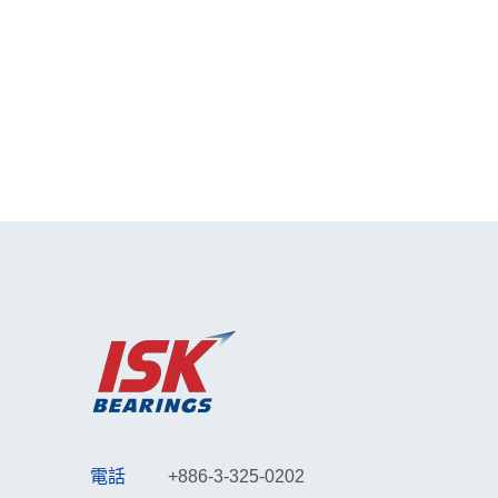
2023 台北國際自行車展 ISK BEARING
展位實況
ISK BEARING超音波洗滌技術｜多重
檢驗，保障產品品質
ISK BEARING帶你親身體驗2023台北
國際自行車展
ISK BEARING軸承配件檢查流程｜通
過多道精密檢測程序
揭開軸承生產的精密工藝！
ISKBEARING
「創新科技，帶您走進 ISK BEARING
電話
+886-3-325-0202
2023 台北自行車展」- 精彩回顧！