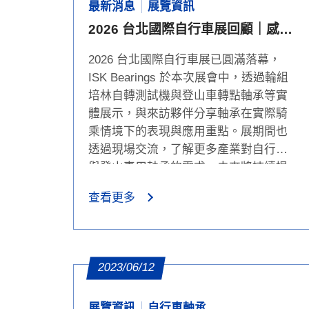
最新消息
展覽資訊
2026 台北國際自行車展回顧｜感謝
蒞臨 ISK Bearing 攤位
2026 台北國際自行車展已圓滿落幕，
ISK Bearings 於本次展會中，透過輪組
培林自轉測試機與登山車轉點軸承等實
體展示，與來訪夥伴分享軸承在實際騎
乘情境下的表現與應用重點。展期間也
透過現場交流，了解更多產業對自行車
與登山車用軸承的需求，未來將持續提
供穩定可靠的產品與技術服務，陪伴客
查看更多
戶打造更優質的騎乘體驗。
2023/06/12
展覽資訊
自行車軸承