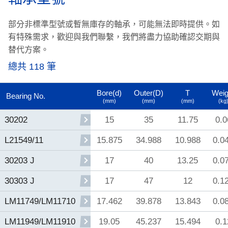
部分非標準型號或暫無庫存的軸承，可能無法即時提供。
如
有特殊需求，歡迎與我們聯繫，我們將盡力協助確認交期與
替代方案。
總共 118 筆
Bore(d)
Outer(D)
T
Weig
Bearing No.
(mm)
(mm)
(mm)
(kg
15
35
11.75
0.0
30202
15.875
34.988
10.988
0.0
L21549/11
17
40
13.25
0.0
30203 J
17
47
12
0.1
30303 J
17.462
39.878
13.843
0.0
LM11749/LM11710
19.05
45.237
15.494
0.1
LM11949/LM11910