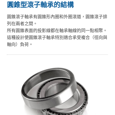
圓錐型滾子軸承的結構
圓錐滾子軸承有圓錐形內圈和外圈滾道，圓錐滾子排
列在兩者之間。
所有圓錐表面的投影線都在軸承軸線的同一點相聚。
這種設計使圓錐滾子軸承特別適合承受複合（徑向與
軸向）負荷。