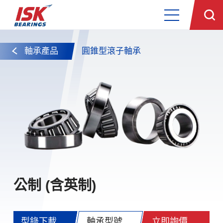
軸承產品
圓錐型滾子軸承
公制 (含英制)
型錄下載
軸承型號
立即詢價