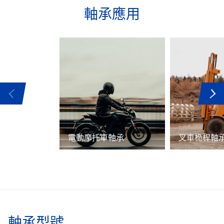
軸承應用
電動摩托車軸承
叉車桅桿軸
軸承型號