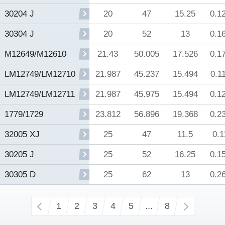
20
47
15.25
0.1
30204 J
20
52
13
0.1
30304 J
21.43
50.005
17.526
0.1
M12649/M12610
21.987
45.237
15.494
0.1
LM12749/LM12710
21.987
45.975
15.494
0.1
LM12749/LM12711
23.812
56.896
19.368
0.2
1779/1729
25
47
11.5
0.1
32005 XJ
25
52
16.25
0.1
30205 J
25
62
13
0.2
30305 D
‹
1
2
3
4
5
...
8
›