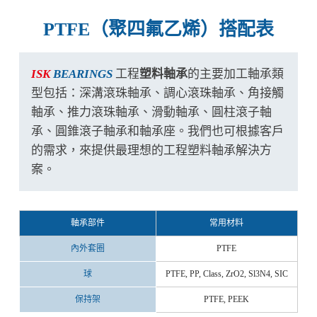
PTFE（聚四氟乙烯）搭配表
ISK
BEARINGS
工程
塑料軸承
的主要加工軸承類
型包括：深溝滾珠軸承、調心滾珠軸承、角接觸
軸承、推力滾珠軸承、滑動軸承、圓柱滾子軸
承、圓錐滾子軸承和軸承座。我們也可根據客戶
的需求，來提供最理想的工程塑料軸承解決方
案。
軸承部件
常用材料
內外套圈
PTFE
球
PTFE, PP, Class, ZrO2, Sl3N4, SIC
保持架
PTFE, PEEK