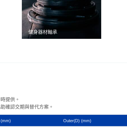
健身器材軸承
即時提供。
協助確認交期與替代方案。
(mm)
Outer(D)
(mm)