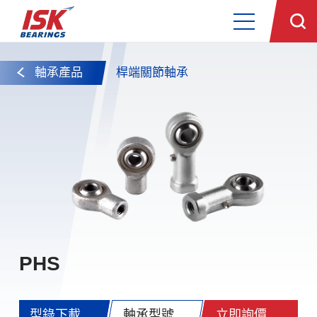
軸承產品
桿端關節軸承
PHS
型錄下載
軸承型號
立即詢價