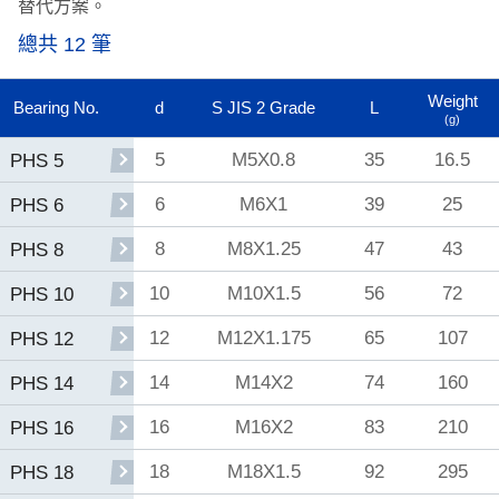
替代方案。
總共 12 筆
Weight
Bearing No.
d
S JIS 2 Grade
L
(g)
5
M5X0.8
35
16.5
PHS 5
6
M6X1
39
25
PHS 6
8
M8X1.25
47
43
PHS 8
10
M10X1.5
56
72
PHS 10
12
M12X1.175
65
107
PHS 12
14
M14X2
74
160
PHS 14
16
M16X2
83
210
PHS 16
18
M18X1.5
92
295
PHS 18