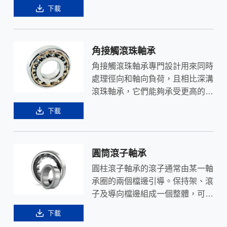
的設計特點包括結構緊湊、迴轉靈
下載
敏、以及安裝和維護的便利性。
角接觸滾珠軸承
角接觸滾珠軸承專門設計用來同時
處理徑向和軸向負荷，且相比深溝
滾珠軸承，它們能夠承受更高的軸
向負荷。
下載
圓筒滾子軸承
圓柱滾子軸承的滾子通常由某一軸
承圈的兩個檔邊引導。保持架、滾
子及導向檔邊組成一個整體，可與
另一軸承圈分離，屬於可分離型軸
下載
承。