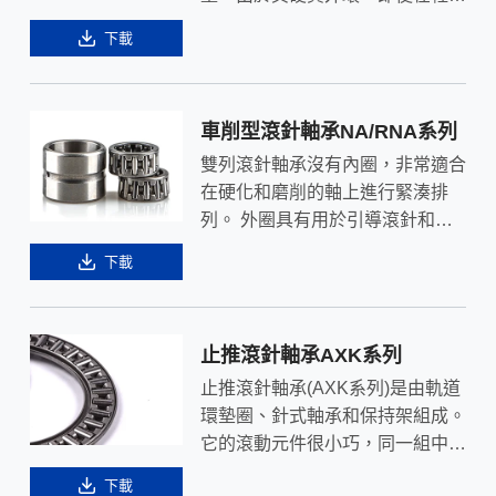
金軸承座上也可以非常靈活地運
下載
轉。可提供公制和英制系列，有或
無內環。這些軸承有固定器、全針
和密封等型式。
車削型滾針軸承NA/RNA系列
雙列滾針軸承沒有內圈，非常適合
在硬化和磨削的軸上進行緊湊排
列。 外圈具有用於引導滾針和保
持架的法蘭，可進行再潤滑。 它
下載
是一個不可分離的單元。
止推滾針軸承AXK系列
止推滾針軸承(AXK系列)是由軌道
環墊圈、針式軸承和保持架組成。
它的滾動元件很小巧，同一組中的
元件之間的差異非常微小。軸向滾
下載