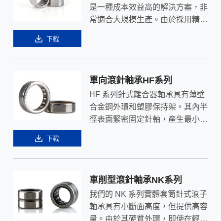
是一種成本效益高的解決方案，非
常適合大規模生產。由於採用精密
打孔的薄鋼板組成，包括薄壁沖壓
下載
外圈、保持架和一組滾針，具有很
高的承載能力和斷面高度。
單向滾針軸承HF系列
HF 系列針式離合器軸承具有薄壁
合金鋼外環和塑膠保持架。其內半
徑表面緊密固定針軸，產生最小扭
矩。獨立彈簧支撐可實現更高的開
下載
關頻率和精度。
車削型滾針軸承NK系列
我們的 NK 系列實體套筒針式滾子
軸承具有小斷面高度，但提供高容
量。由於其硬質外環，即使在輕合