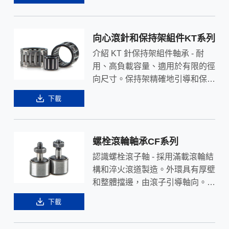
針軸承可支撐軸向方向的載荷，也
可用作剛性良好且佔用軸向空間最
少的軸承。
向心滾針和保持架組件KT系列
介紹 KT 針保持架組件軸承 - 耐
用、高負載容量、適用於有限的徑
向尺寸。保持架精確地引導和保持
針，提供最佳性能。適用於工業使
下載
用。
螺栓滾輪軸承CF系列
認識螺栓滾子軸 - 採用滿載滾輪結
構和淬火滾道製造。外環具有厚壁
和整體擋邊，由滾子引導軸向。螺
栓軸頭和壓配側擋圈通過滾子為外
下載
圈提供軸向支撐。