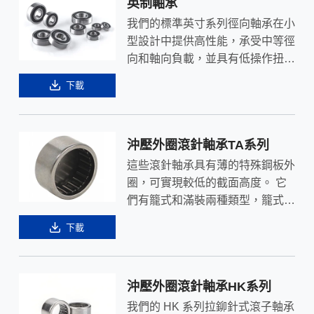
英制軸承
我們的標準英寸系列徑向軸承在小
型設計中提供高性能，承受中等徑
向和軸向負載，並具有低操作扭
矩。
下載
沖壓外圈滾針軸承TA系列
這些滾針軸承具有薄的特殊鋼板外
圈，可實現較低的截面高度。 它
們有籠式和滿裝兩種類型，籠式用
於高速旋轉，滿裝用於低速重載。
下載
非常適用於具有各種應用的批量生
產項目，它們不需要軸向定位夾
具。
沖壓外圈滾針軸承HK系列
我們的 HK 系列拉鉚針式滾子軸承