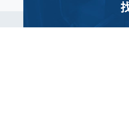
電話
+886-3-325-0202
傳真
+886-3-325-9933
E-mail
iskbearing@jota-bearing.com.tw