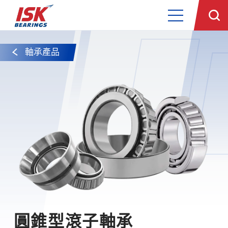
軸承產品
圓錐型滾子軸承