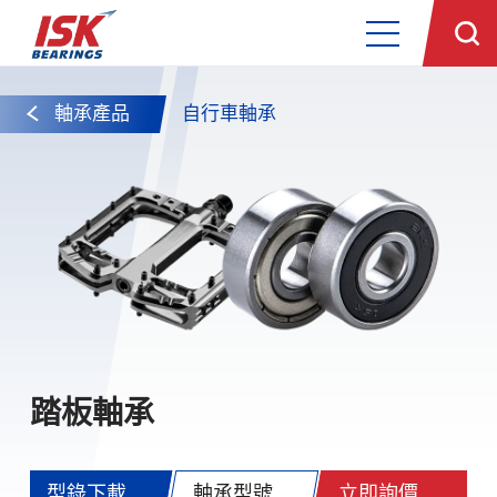
軸承產品
自行車軸承
踏板軸承
型錄下載
軸承型號
立即詢價