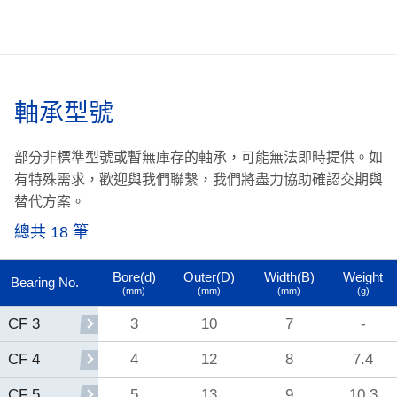
軸承型號
部分非標準型號或暫無庫存的軸承，可能無法即時提供。
如
有特殊需求，歡迎與我們聯繫，我們將盡力協助確認交期與
替代方案。
總共 18 筆
Bore(d)
Outer(D)
Width(B)
Weight
Bearing No.
(mm)
(mm)
(mm)
(g)
3
10
7
-
CF 3
4
12
8
7.4
CF 4
5
13
9
10.3
CF 5