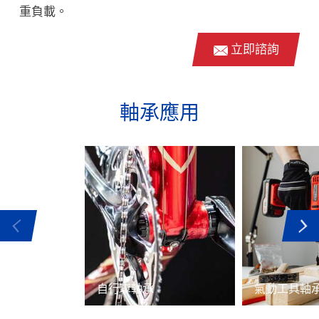
重負載。
立即諮詢
軸承應用
自行車軸承
氣動工具軸