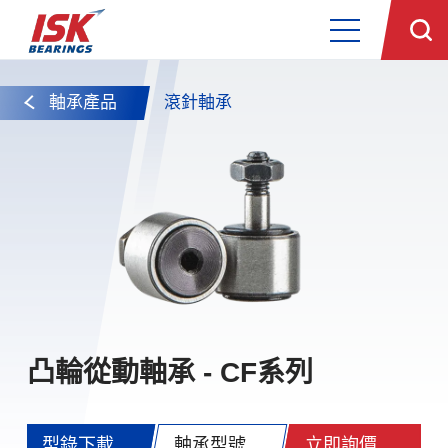
軸承產品
滾針軸承
凸輪從動軸承 - CF系列
型錄下載
軸承型號
立即詢價