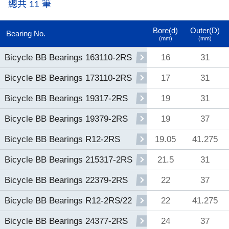
總共 11 筆
Bore(d)
Outer(D)
Bearing No.
(mm)
(mm)
16
31
Bicycle BB Bearings 163110-2RS
17
31
Bicycle BB Bearings 173110-2RS
19
31
Bicycle BB Bearings 19317-2RS
19
37
Bicycle BB Bearings 19379-2RS
19.05
41.275
Bicycle BB Bearings R12-2RS
21.5
31
Bicycle BB Bearings 215317-2RS
22
37
Bicycle BB Bearings 22379-2RS
22
41.275
Bicycle BB Bearings R12-2RS/22
24
37
Bicycle BB Bearings 24377-2RS