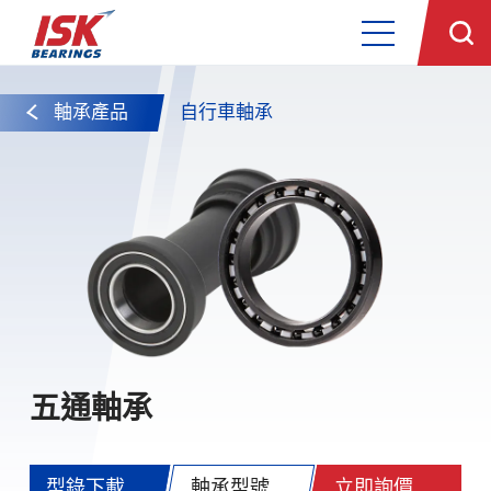
軸承產品
自行車軸承
五通軸承
型錄下載
軸承型號
立即詢價