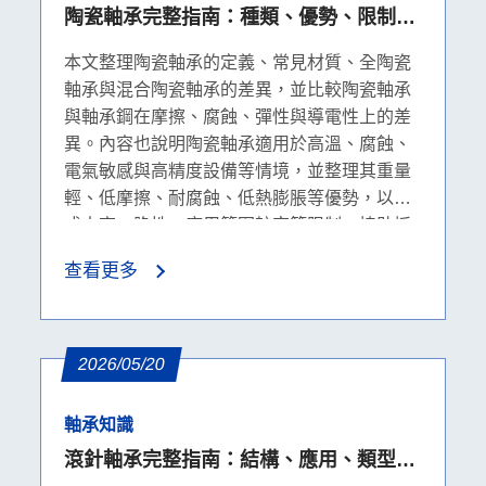
陶瓷軸承完整指南：種類、優勢、限制與
軸承鋼比較
本文整理陶瓷軸承的定義、常見材質、全陶瓷
軸承與混合陶瓷軸承的差異，並比較陶瓷軸承
與軸承鋼在摩擦、腐蝕、彈性與導電性上的差
異。內容也說明陶瓷軸承適用於高溫、腐蝕、
電氣敏感與高精度設備等情境，並整理其重量
輕、低摩擦、耐腐蝕、低熱膨脹等優勢，以及
成本高、脆性、應用範圍較窄等限制，協助採
購者判斷是否適合升級。
查看更多
2026/05/20
軸承知識
滾針軸承完整指南：結構、應用、類型與