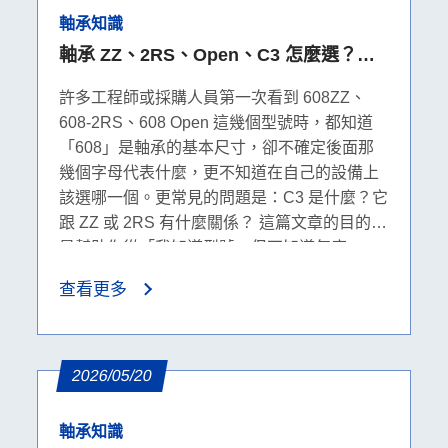
軸承知識
軸承 ZZ、2RS、Open、C3 怎麼選？密
封、防塵、防水與游隙完整比較
許多工程師或採購人員第一次看到 608ZZ、
608-2RS、608 Open 這幾個型號時，都知道
「608」是軸承的基本尺寸，卻不確定後面那
幾個字母代表什麼，更不知道在自己的設備上
該選哪一個。更常見的問題是：C3 是什麼？它
跟 ZZ 或 2RS 有什麼關係？ 這篇文章的目的，
是幫助你從「我知道型號，但不知道怎麼
選」，走到「我清楚在這個環境下該選什麼、
查看更多
為什麼」。我們會先把 ZZ、2RS、Open、C3
這幾個後綴的本質釐清，再一步步帶入環境條
件、運轉條件與游隙判斷，最後以 608 系列為
案例落地說明。
2026/05/20
軸承知識