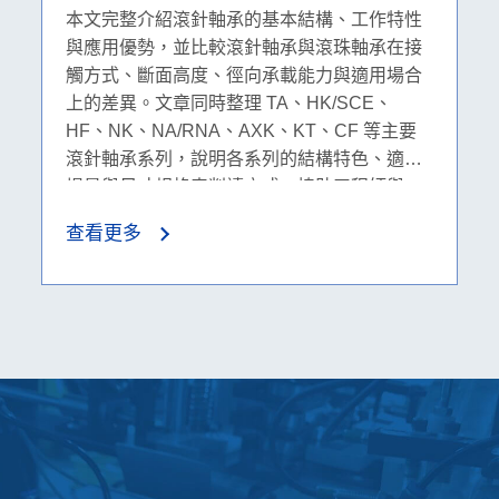
規格表解析
本文完整介紹滾針軸承的基本結構、工作特性
與應用優勢，並比較滾針軸承與滾珠軸承在接
觸方式、斷面高度、徑向承載能力與適用場合
上的差異。文章同時整理 TA、HK/SCE、
HF、NK、NA/RNA、AXK、KT、CF 等主要
滾針軸承系列，說明各系列的結構特色、適用
場景與尺寸規格表判讀方式，協助工程師與
B2B 採購人員快速選擇合適的滾針軸承產品。
查看更多