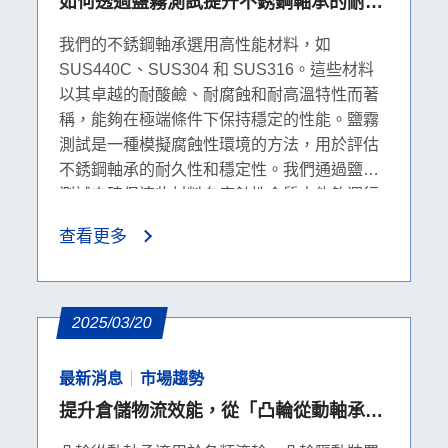
如何透過鹽霧測試提升不銹鋼軸承的耐用
性?
我們的不銹鋼軸承選用高性能材料，如
SUS440C、SUS304 和 SUS316。這些材料
以其卓越的耐酸鹼、耐腐蝕和耐高溫特性而著
稱，能夠在極端條件下保持穩定的性能。鹽霧
測試是一種模擬腐蝕性環境的方法，用於評估
不銹鋼軸承的耐久性和穩定性。我們通過鹽霧
測試來確保這些材料在腐蝕性介質中能夠運行
自如。
查看更多
2025/03/20
最新消息
市場趨勢
提升倉儲物流效能，從「凸輪從動軸承」
開始