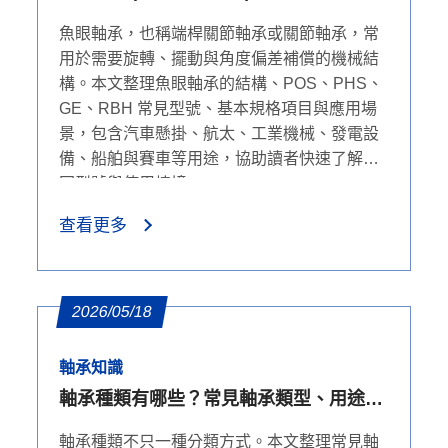
號、結構與用途
魚眼軸承，也稱端桿關節軸承或關節軸承，常
用於需要旋轉、擺動與角度偏差補償的機械結
構。本文整理魚眼軸承的結構、POS、PHS、
GE、RBH 常見型號、基本規格項目與應用場
景，包含汽車懸掛、航太、工業機械、發電設
備、船舶與賽車等用途，協助讀者快速了解不
同型號與使用情境。
查看更多
2026/05/18
軸承知識
軸承種類有哪些？常見軸承類型、用途與
差異一次看懂
軸承種類不只一種分類方式。本文整理常見軸