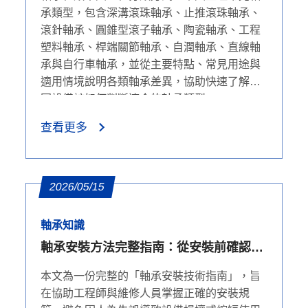
承類型，包含深溝滾珠軸承、止推滾珠軸承、
滾針軸承、圓錐型滾子軸承、陶瓷軸承、工程
塑料軸承、桿端關節軸承、自潤軸承、直線軸
承與自行車軸承，並從主要特點、常見用途與
適用情境說明各類軸承差異，協助快速了解不
同設備該如何判斷適合的軸承類型。
查看更多
2026/05/15
軸承知識
軸承安裝方法完整指南：從安裝前確認到
壓入、收縮配合操作步驟
本文為一份完整的「軸承安裝技術指南」，旨
在協助工程師與維修人員掌握正確的安裝規