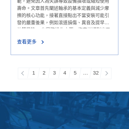
範，避免因人為失誤導致設備損壞或縮短使用
壽命。文章首先闡述軸承的基本定義與減少摩
擦的核心功能，接著直接點出不當安裝可能引
發的嚴重後果，例如滾道損傷、異音及提早失
效等風險。 在實務操作方面，指南詳細列出了
安裝前的六大確認要點（包含尺寸相容性與表
查看更多
面清潔度等）。核心章節深入比較了兩種最常
見的安裝方式：「壓入配合（Press Fit）」適
用於小型軸承，需注意不可對外圈施加壓力；
而「收縮配合（Shrink Fit）」則適用於中大型
1
2
3
4
5
…
32
軸承，強調加熱溫度不可超過 120°C，且冷卻
後需確實定位。最後，文章總結了標準的安全
安裝步驟與關鍵注意事項，強調必須使用合適
的專用工具（如壓床或套筒），並確保施力均
勻，以保障軸承安裝後的最佳運行狀態。