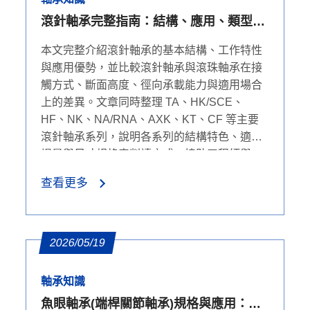
滾針軸承完整指南：結構、應用、類型與
規格表解析
本文完整介紹滾針軸承的基本結構、工作特性
與應用優勢，並比較滾針軸承與滾珠軸承在接
觸方式、斷面高度、徑向承載能力與適用場合
上的差異。文章同時整理 TA、HK/SCE、
HF、NK、NA/RNA、AXK、KT、CF 等主要
滾針軸承系列，說明各系列的結構特色、適用
場景與尺寸規格表判讀方式，協助工程師與
B2B 採購人員快速選擇合適的滾針軸承產品。
查看更多
2026/05/19
軸承知識
魚眼軸承(端桿關節軸承)規格與應用：型