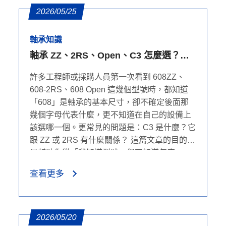
2026/05/25
軸承知識
軸承 ZZ、2RS、Open、C3 怎麼選？密
封、防塵、防水與游隙完整比較
許多工程師或採購人員第一次看到 608ZZ、
608-2RS、608 Open 這幾個型號時，都知道
「608」是軸承的基本尺寸，卻不確定後面那
幾個字母代表什麼，更不知道在自己的設備上
該選哪一個。更常見的問題是：C3 是什麼？它
跟 ZZ 或 2RS 有什麼關係？ 這篇文章的目的，
是幫助你從「我知道型號，但不知道怎麼
選」，走到「我清楚在這個環境下該選什麼、
查看更多
為什麼」。我們會先把 ZZ、2RS、Open、C3
這幾個後綴的本質釐清，再一步步帶入環境條
件、運轉條件與游隙判斷，最後以 608 系列為
案例落地說明。
2026/05/20