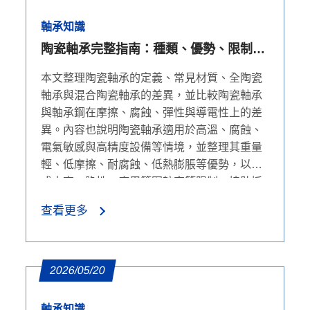
軸承知識
陶瓷軸承完整指南：種類、優勢、限制與
軸承鋼比較
本文整理陶瓷軸承的定義、常見材質、全陶瓷
軸承與混合陶瓷軸承的差異，並比較陶瓷軸承
與軸承鋼在摩擦、腐蝕、彈性與導電性上的差
異。內容也說明陶瓷軸承適用於高溫、腐蝕、
電氣敏感與高精度設備等情境，並整理其重量
輕、低摩擦、耐腐蝕、低熱膨脹等優勢，以及
成本高、脆性、應用範圍較窄等限制，協助採
購者判斷是否適合升級。
查看更多
2026/05/20
軸承知識