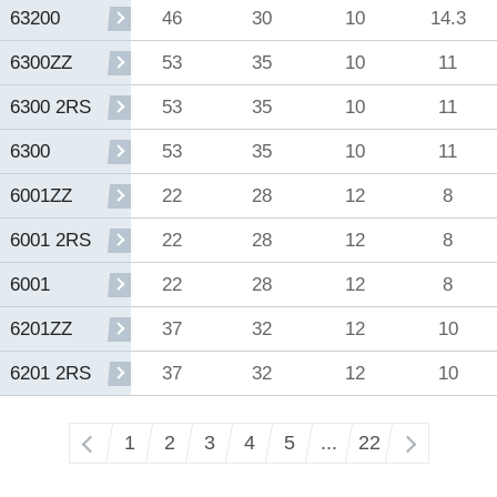
46
30
10
14.3
63200
53
35
10
11
6300ZZ
53
35
10
11
6300 2RS
53
35
10
11
6300
22
28
12
8
6001ZZ
22
28
12
8
6001 2RS
22
28
12
8
6001
37
32
12
10
6201ZZ
37
32
12
10
6201 2RS
‹
1
2
3
4
5
...
22
›