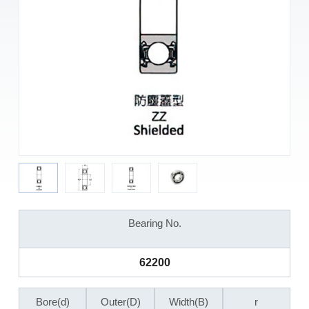
Bearing No.
62200
Bore(d)
Outer(D)
Width(B)
r