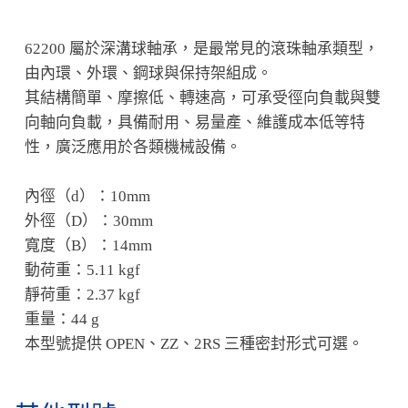
62200 屬於深溝球軸承，是最常見的滾珠軸承類型，
由內環、外環、鋼球與保持架組成。
其結構簡單、摩擦低、轉速高，可承受徑向負載與雙
向軸向負載，具備耐用、易量產、維護成本低等特
性，廣泛應用於各類機械設備。
內徑（d）：10mm
外徑（D）：30mm
寬度（B）：14mm
動荷重：5.11 kgf
靜荷重：2.37 kgf
重量：44 g
本型號提供 OPEN、ZZ、2RS 三種密封形式可選。