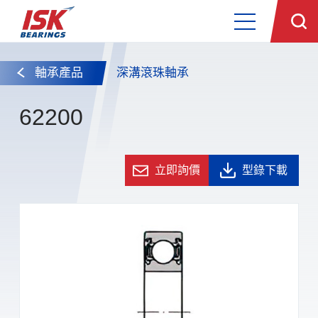
軸承產品
深溝滾珠軸承
62200
立即詢價
型錄下載