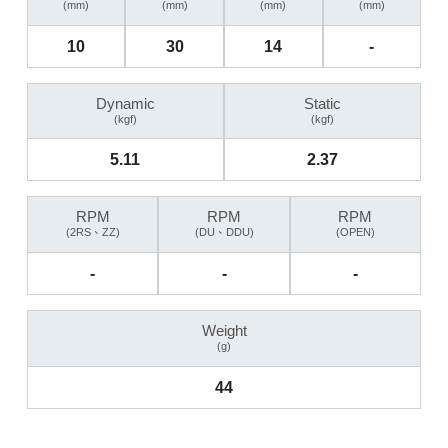
(mm)
(mm)
(mm)
(mm)
10
30
14
-
Dynamic
Static
(kgf)
(kgf)
5.11
2.37
RPM
RPM
RPM
(2RS、ZZ)
(DU、DDU)
(OPEN)
-
-
-
Weight
(g)
44