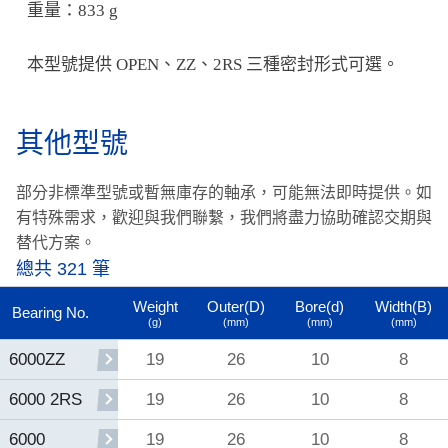
重量：833 g
本型號提供 OPEN、ZZ、2RS 三種密封形式可選。
其他型號
部分非標準型號或暫無庫存的軸承，可能無法即時提供。
如
有特殊需求，歡迎與我們聯繫，我們將盡力協助確認交期與
替代方案。
總共 321 筆
Weight
Outer(D)
Bore(d)
Width(B)
Bearing No.
(g)
(mm)
(mm)
(mm)
19
26
10
8
6000ZZ
19
26
10
8
6000 2RS
19
26
10
8
6000