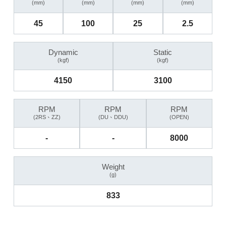
(mm)
(mm)
(mm)
(mm)
45
100
25
2.5
Dynamic
Static
(kgf)
(kgf)
4150
3100
RPM
RPM
RPM
(2RS、ZZ)
(DU、DDU)
(OPEN)
-
-
8000
Weight
(g)
833