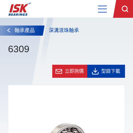
軸承產品
深溝滾珠軸承
6309
立即詢價
型錄下載