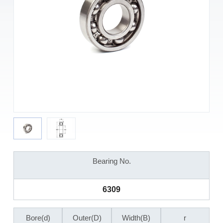
Bearing No.
6309
Bore(d)
Outer(D)
Width(B)
r