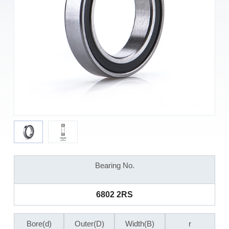
Bearing No.
6802 2RS
Bore(d)
Outer(D)
Width(B)
r