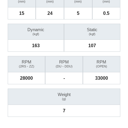
(mm)
(mm)
(mm)
(mm)
15
24
5
0.5
Dynamic
Static
(kgf)
(kgf)
163
107
RPM
RPM
RPM
(2RS、ZZ)
(DU、DDU)
(OPEN)
28000
-
33000
Weight
(g)
7