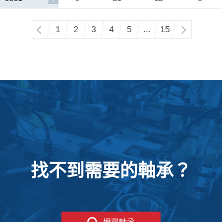
‹
1
2
3
4
5
...
15
›
找不到需要的軸承？