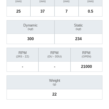
(mm)
(mm)
(mm)
(mm)
25
37
7
0.5
Dynamic
Static
(kgf)
(kgf)
300
234
RPM
RPM
RPM
(2RS、ZZ)
(DU、DDU)
(OPEN)
-
-
21000
Weight
(g)
22