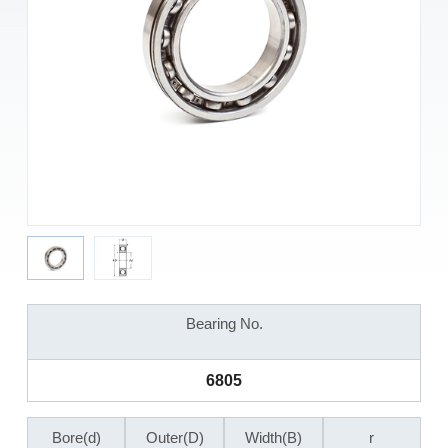
Bearing No.
6805
Bore(d)
Outer(D)
Width(B)
r