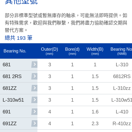
其他型號
部分非標準型號或暫無庫存的軸承，可能無法即時提供。
如
有特殊需求，歡迎與我們聯繫，我們將盡力協助確認交期與
替代方案。
總共 193 筆
Outer(D)
Bore(d)
Width(B)
Bearing No
Bearing No.
(mm)
(mm)
(mm)
(NMB)
3
1
1
L-310
681
3
1
1.5
6812RS
681 2RS
3
1
1.5
L-310zz
681ZZ
3
1
1.5
L-310w5
L-310w51
4
1
1.6
L-410
691
4
1
2.3
R-410zz
691ZZ