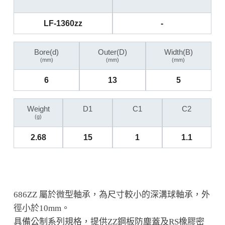
LF-1360zz
-
Bore(d)
Outer(D)
Width(B)
(mm)
(mm)
(mm)
6
13
5
Weight
D1
C1
C2
(g)
2.68
15
1
1.1
686ZZ 屬於微型軸承，為尺寸較小的深溝球軸承，外
徑小於10mm。
具備公制系列規格，提供ZZ鋼板防塵蓋及RS橡膠密