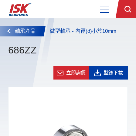
軸承產品
微型軸承 - 內徑(d)小於10mm
686ZZ
立即詢價
型錄下載