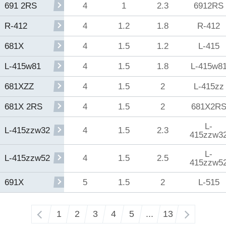
4
1
2.3
6912RS
691 2RS
4
1.2
1.8
R-412
R-412
4
1.5
1.2
L-415
681X
4
1.5
1.8
L-415w8
L-415w81
4
1.5
2
L-415zz
681XZZ
4
1.5
2
681X2R
681X 2RS
L-
4
1.5
2.3
L-415zzw32
415zzw3
L-
4
1.5
2.5
L-415zzw52
415zzw5
5
1.5
2
L-515
691X
‹
1
2
3
4
5
...
13
›