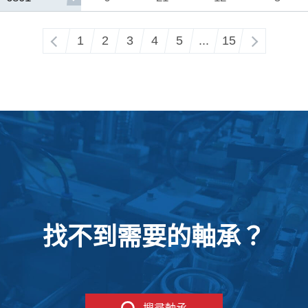
‹
1
2
3
4
5
...
15
›
找不到需要的軸承？