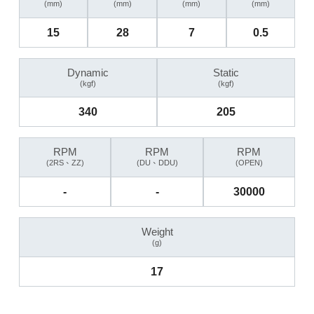
(mm)
(mm)
(mm)
(mm)
15
28
7
0.5
Dynamic
Static
(kgf)
(kgf)
340
205
RPM
RPM
RPM
(2RS、ZZ)
(DU、DDU)
(OPEN)
-
-
30000
Weight
(g)
17