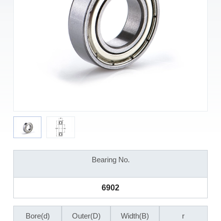
Bearing No.
6902
Bore(d)
Outer(D)
Width(B)
r