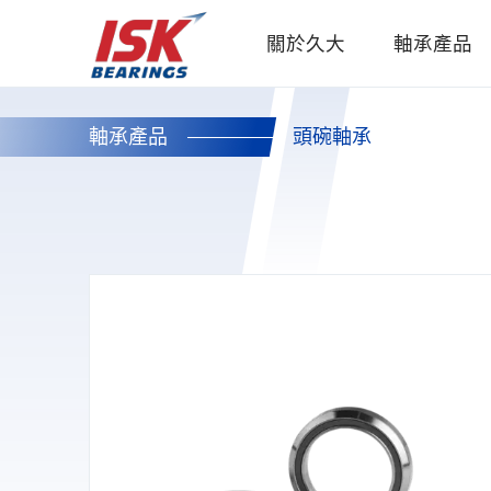
關於久大
軸承產品
軸承產品
頭碗軸承