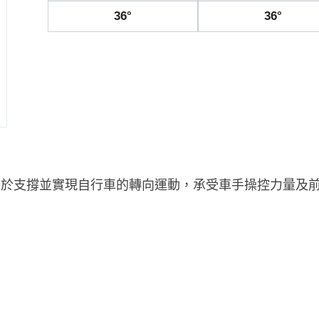
36°
36°
車頭碗軸承，用於支撐並實現自行車的轉向運動，承受車手操控