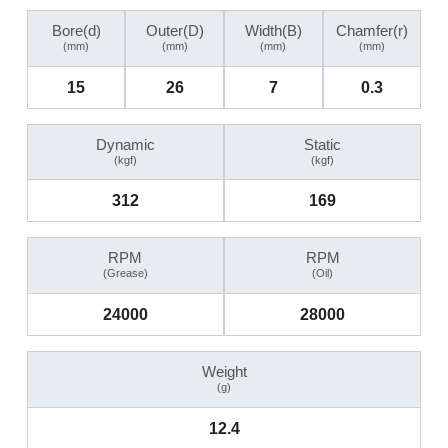
Bore(d)
Outer(D)
Width(B)
Chamfer(r)
(mm)
(mm)
(mm)
(mm)
15
26
7
0.3
Dynamic
Static
(kgf)
(kgf)
312
169
RPM
RPM
(Grease)
(Oil)
24000
28000
Weight
(g)
12.4