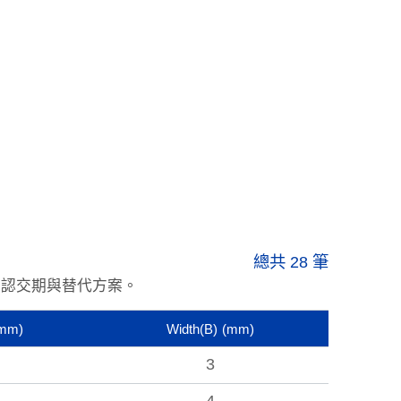
總共 28 筆
確認交期與替代方案。
mm)
Width(B)
(mm)
3