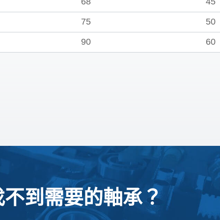
68
45
75
50
90
60
找不到需要的軸承？