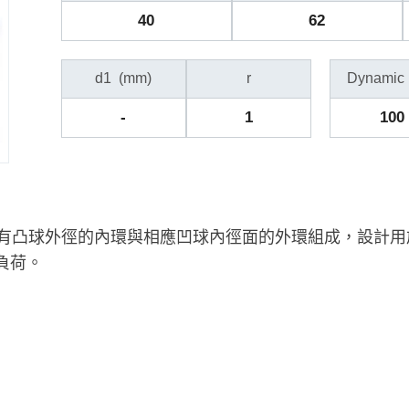
40
62
d1
(mm)
r
Dynamic
-
1
100
，由具有凸球外徑的內環與相應凹球內徑面的外環組成，設計
負荷。