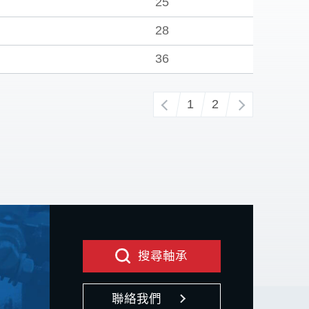
25
28
36
‹
1
2
›
搜尋軸承
聯絡我們