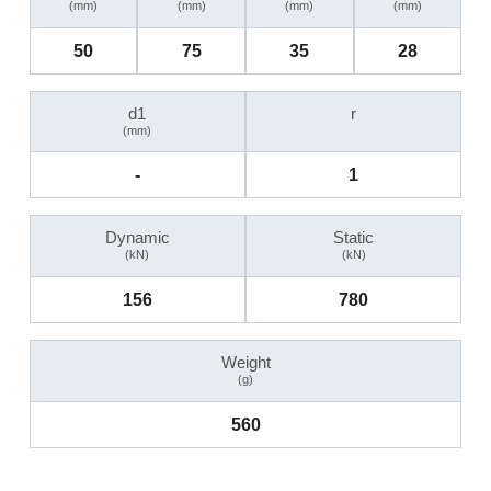
(mm)
(mm)
(mm)
(mm)
50
75
35
28
d1
r
(mm)
-
1
Dynamic
Static
(kN)
(kN)
156
780
Weight
(g)
560