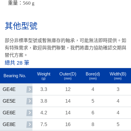
重量：560 g
其他型號
部分非標準型號或暫無庫存的軸承，可能無法即時提供。
如
有特殊需求，歡迎與我們聯繫，我們將盡力協助確認交期與
替代方案。
總共 28 筆
Weight
Outer(D)
Bore(d)
Width(B)
Bearing No.
(g)
(mm)
(mm)
(mm)
3.3
12
4
3
GE4E
3.8
14
5
4
GE5E
4.2
14
6
4
GE6E
7.5
16
8
5
GE8E