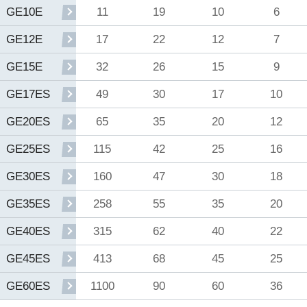
11
19
10
6
GE10E
17
22
12
7
GE12E
32
26
15
9
GE15E
49
30
17
10
GE17ES
65
35
20
12
GE20ES
115
42
25
16
GE25ES
160
47
30
18
GE30ES
258
55
35
20
GE35ES
315
62
40
22
GE40ES
413
68
45
25
GE45ES
1100
90
60
36
GE60ES