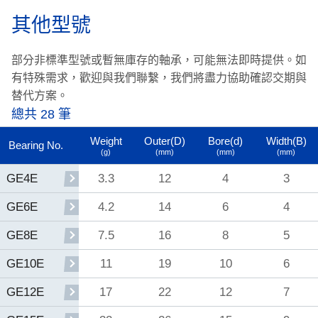
其他型號
部分非標準型號或暫無庫存的軸承，可能無法即時提供。
如
有特殊需求，歡迎與我們聯繫，我們將盡力協助確認交期與
替代方案。
總共 28 筆
Weight
Outer(D)
Bore(d)
Width(B)
Bearing No.
(g)
(mm)
(mm)
(mm)
3.3
12
4
3
GE4E
4.2
14
6
4
GE6E
7.5
16
8
5
GE8E
11
19
10
6
GE10E
17
22
12
7
GE12E