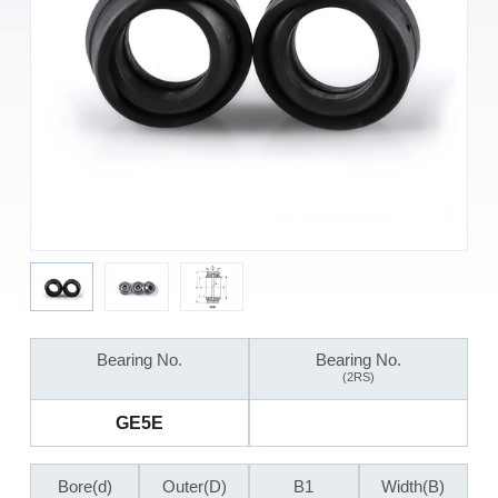
Bearing No.
Bearing No.
(2RS)
GE5E
Bore(d)
Outer(D)
B1
Width(B)