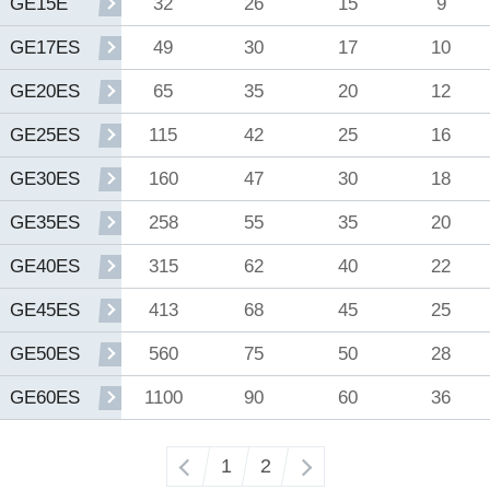
32
26
15
9
GE15E
49
30
17
10
GE17ES
65
35
20
12
GE20ES
115
42
25
16
GE25ES
160
47
30
18
GE30ES
258
55
35
20
GE35ES
315
62
40
22
GE40ES
413
68
45
25
GE45ES
560
75
50
28
GE50ES
1100
90
60
36
GE60ES
‹
1
2
›