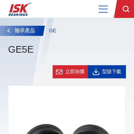
軸承產品
GE
GE5E
立即詢價
型錄下載