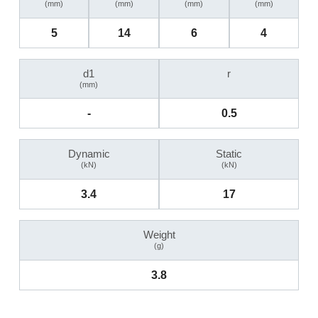
(mm)
(mm)
(mm)
(mm)
5
14
6
4
d1
r
(mm)
-
0.5
Dynamic
Static
(kN)
(kN)
3.4
17
Weight
(g)
3.8