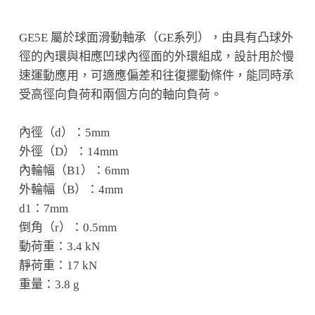
GE5E 屬於球面滑動軸承（GE系列），由具有凸球外
徑的內環與相應凹球內徑面的外環組成，設計用於慢
速運動應用，可適應偏差和往復擺動條件，能同時承
受高徑向負荷和兩個方向的軸向負荷。
內徑（d）：5mm
外徑（D）：14mm
內輪幅（B1）：6mm
外輪幅（B）：4mm
d1：7mm
倒角（r）：0.5mm
動荷重：3.4 kN
靜荷重：17 kN
重量：3.8 g