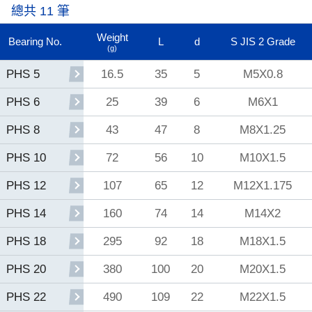
總共 11 筆
Weight
Bearing No.
L
d
S JIS 2 Grade
(g)
16.5
35
5
M5X0.8
PHS 5
25
39
6
M6X1
PHS 6
43
47
8
M8X1.25
PHS 8
72
56
10
M10X1.5
PHS 10
107
65
12
M12X1.175
PHS 12
160
74
14
M14X2
PHS 14
295
92
18
M18X1.5
PHS 18
380
100
20
M20X1.5
PHS 20
490
109
22
M22X1.5
PHS 22