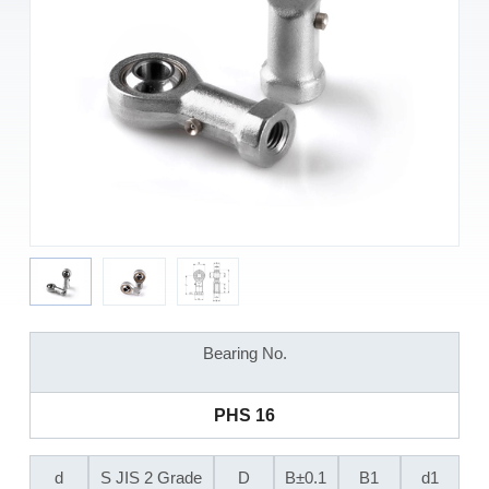
Bearing No.
PHS 16
d
S JIS 2 Grade
D
B±0.1
B1
d1