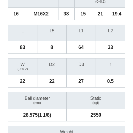
(0~0.1)
16
M16X2
38
15
21
19.4
L
L5
L1
L2
83
8
64
33
W
D2
D3
r
(0~0.2)
22
22
27
0.5
Ball diameter
Static
(mm)
(kgf)
28.575(1 1/8)
2550
Weight