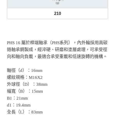
(g)
210
PHS 16 屬於桿端軸承（PHS系列），內外輪採用高碳
鉻軸承鋼製成，經淬硬、研磨和塗層處理，可承受徑
向和軸向負載，最適合承受重載和低速旋轉的機構。
軸徑（d）：16mm
螺紋規格：M16X2
外球徑（D）：38mm
幅寬（B）：15mm
B1：21mm
d1：19.4mm
全長（L）：83mm