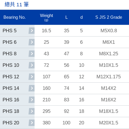
總共 11 筆
Weight
Bearing No.
L
d
S JIS 2 Grade
(g)
16.5
35
5
M5X0.8
PHS 5
25
39
6
M6X1
PHS 6
43
47
8
M8X1.25
PHS 8
72
56
10
M10X1.5
PHS 10
107
65
12
M12X1.175
PHS 12
160
74
14
M14X2
PHS 14
210
83
16
M16X2
PHS 16
295
92
18
M18X1.5
PHS 18
380
100
20
M20X1.5
PHS 20