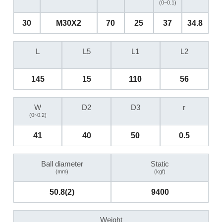
(0~0.1)
30
M30X2
70
25
37
34.8
L
L5
L1
L2
145
15
110
56
W
D2
D3
r
(0~0.2)
41
40
50
0.5
Ball diameter
Static
(mm)
(kgf)
50.8(2)
9400
Weight