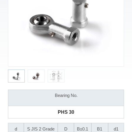
Bearing No.
PHS 30
d
S JIS 2 Grade
D
B±0.1
B1
d1