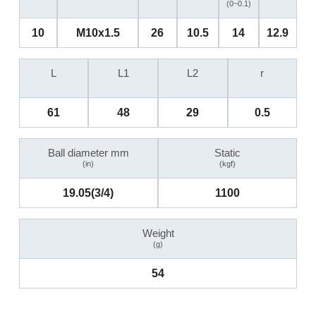
(0~0.1)
10
M10x1.5
26
10.5
14
12.9
L
L1
L2
r
61
48
29
0.5
Ball diameter mm
Static
(in)
(kgf)
19.05(3/4)
1100
Weight
(g)
54