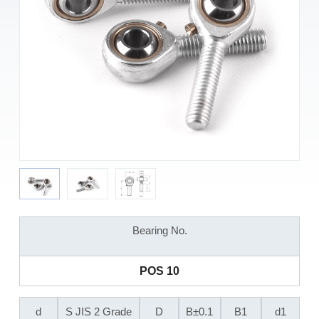
Bearing No.
POS 10
d
S JIS 2 Grade
D
B±0.1
B1
d1