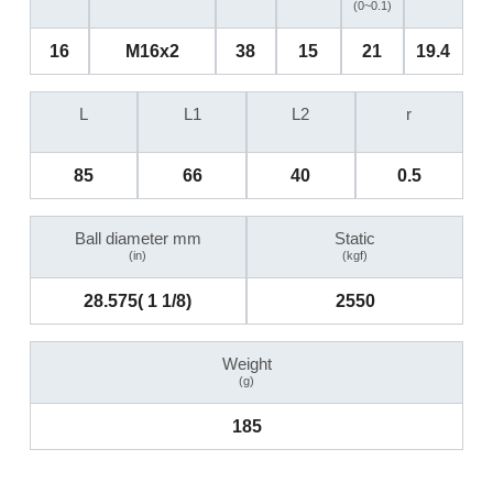
(0~0.1)
16
M16x2
38
15
21
19.4
L
L1
L2
r
85
66
40
0.5
Ball diameter mm
Static
(in)
(kgf)
28.575( 1 1/8)
2550
Weight
(g)
185