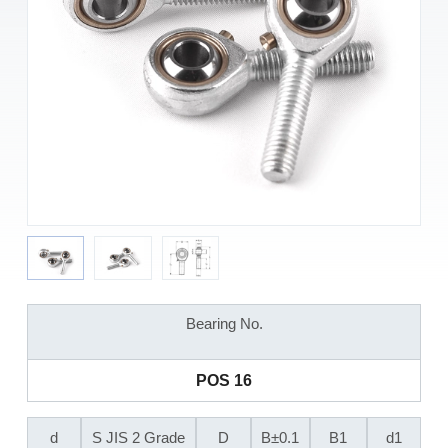
Bearing No.
POS 16
d
S JIS 2 Grade
D
B±0.1
B1
d1