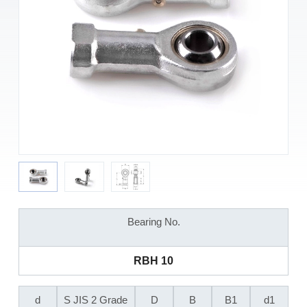
Bearing No.
RBH 10
d
S JIS 2 Grade
D
B
B1
d1