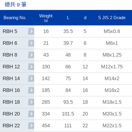
總共 9 筆
Weight
Bearing No.
L
d
S JIS 2 Grade
(g)
16
35.5
5
M5x0.8
RBH 5
21
39.7
6
M6x1
RBH 6
43
48
8
M8x1.25
RBH 8
100
66
12
M12x1.75
RBH 12
142
75
14
M14x2
RBH 14
185
84
16
M16x2
RBH 16
265
93.5
18
M18x1.5
RBH 18
334
101.5
20
M20x1.5
RBH 20
454
111
22
M22x1.5
RBH 22