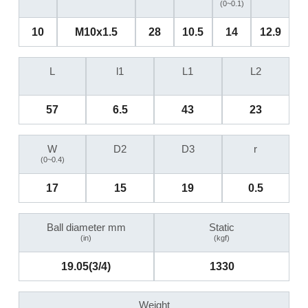
(0~0.1)
10
M10x1.5
28
10.5
14
12.9
L
l1
L1
L2
57
6.5
43
23
W
D2
D3
r
(0~0.4)
17
15
19
0.5
Ball diameter mm
Static
(in)
(kgf)
19.05(3/4)
1330
Weight