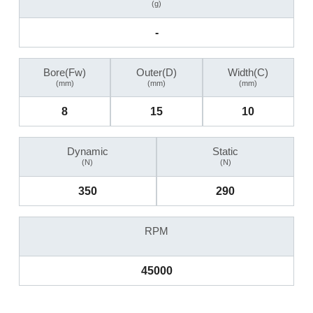
(g)
-
Bore(Fw)
Outer(D)
Width(C)
(mm)
(mm)
(mm)
8
15
10
Dynamic
Static
(N)
(N)
350
290
RPM
45000