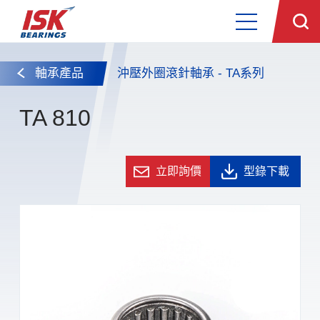
軸承產品
沖壓外圈滾針軸承 - TA系列
TA 810
立即詢價
型錄下載