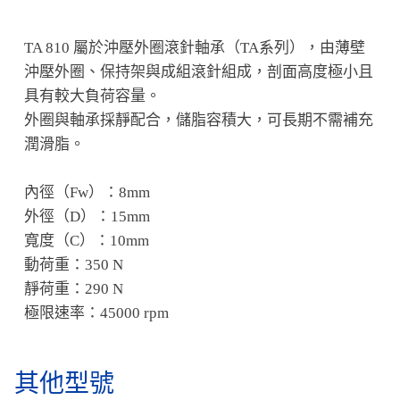
TA 810 屬於沖壓外圈滾針軸承（TA系列），由薄壁
沖壓外圈、保持架與成組滾針組成，剖面高度極小且
具有較大負荷容量。
外圈與軸承採靜配合，儲脂容積大，可長期不需補充
潤滑脂。
內徑（Fw）：8mm
外徑（D）：15mm
寬度（C）：10mm
動荷重：350 N
靜荷重：290 N
極限速率：45000 rpm
其他型號