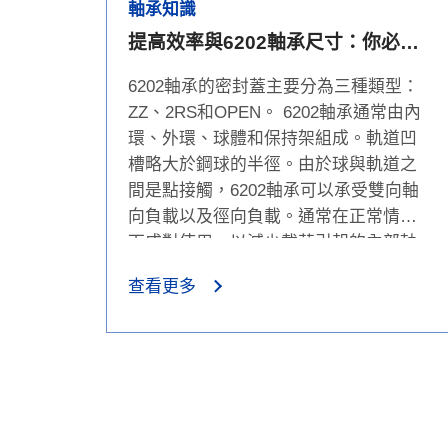
軸承知識
提高效率與6202軸承尺寸：你必須
知道的事項
6202軸承的密封蓋主要分為三種類型：
ZZ、2RS和OPEN。 6202軸承通常由內
環、外環、球體和保持架組成。軌道凹
槽略大於鋼球的半徑。由於球與軌道之
間是點接觸，6202軸承可以承受雙向軸
向負載以及徑向負載。通常在正常情況
下成對使用，以減少載荷引起的內部軸
向力，而使用徑向載荷。
查看更多