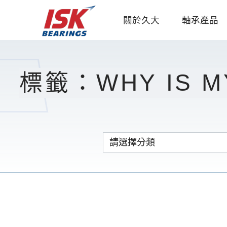
關於久大
軸承產品
標籤：WHY IS MY