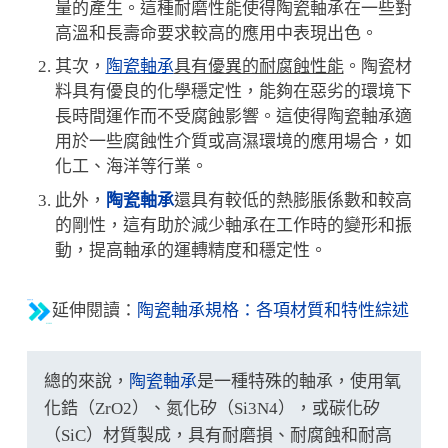
量的產生。這種耐磨性能使得陶瓷軸承在一些對
高溫和長壽命要求較高的應用中表現出色。
其次，
陶瓷軸承
具有優異的耐腐蝕性能
。陶瓷材
料具有優良的化學穩定性，能夠在惡劣的環境下
長時間運作而不受腐蝕影響。這使得陶瓷軸承適
用於一些腐蝕性介質或高濕環境的應用場合，如
化工、海洋等行業。
此外，
陶瓷軸承
還具有較低的熱膨脹係數和較高
的剛性，這有助於減少軸承在工作時的變形和振
動，提高軸承的運轉精度和穩定性。
延伸閱讀：
陶瓷軸承規格：各項材質和特性綜述
總的來說，
陶瓷軸承
是一種特殊的軸承，使用氧
化鋯（ZrO2）、氮化矽（Si3N4），或碳化矽
（SiC）材質製成，具有耐磨損、耐腐蝕和耐高