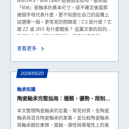
608-2RS、608 Open 這幾個型號時，都知道
「608」是軸承的基本尺寸，卻不確定後面那
幾個字母代表什麼，更不知道在自己的設備上
該選哪一個。更常見的問題是：C3 是什麼？它
跟 ZZ 或 2RS 有什麼關係？ 這篇文章的目的，
是幫助你從「我知道型號，但不知道怎麼
選」，走到「我清楚在這個環境下該選什麼、
查看更多
為什麼」。我們會先把 ZZ、2RS、Open、C3
這幾個後綴的本質釐清，再一步步帶入環境條
件、運轉條件與游隙判斷，最後以 608 系列為
案例落地說明。
2026/05/20
軸承知識
陶瓷軸承完整指南：種類、優勢、限制與
軸承鋼比較
本文整理陶瓷軸承的定義、常見材質、全陶瓷
軸承與混合陶瓷軸承的差異，並比較陶瓷軸承
與軸承鋼在摩擦、腐蝕、彈性與導電性上的差