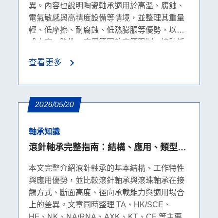
異。內容也說明陶瓷軸承適用於高溫、腐蝕、
電氣敏感與高精度設備等情境，並整理其重量
輕、低摩擦、耐腐蝕、低熱膨脹等優勢，以及
成本高、脆性、應用範圍較窄等限制，協助採
購者判斷是否適合升級。
查看更多
2026/05/20
軸承知識
滾針軸承完整指南：結構、應用、類型與
規格表解析
本文完整介紹滾針軸承的基本結構、工作特性
與應用優勢，並比較滾針軸承與滾珠軸承在接
觸方式、斷面高度、徑向承載能力與適用場合
上的差異。文章同時整理 TA、HK/SCE、
HF、NK、NA/RNA、AXK、KT、CF 等主要