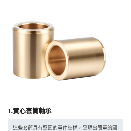
1.實心套筒軸承
這些套筒具有堅固的單件結構，呈現出簡單的圓