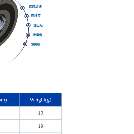
mm)
Weight(g)
19
19