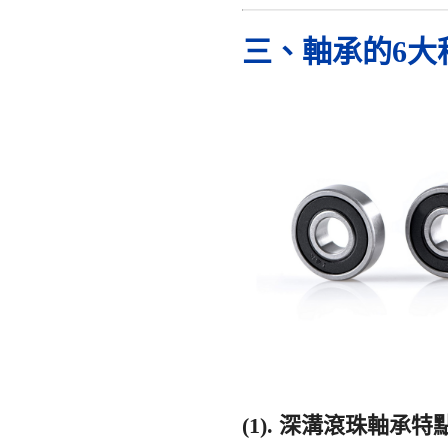
三、軸承的6大
(1). 深溝滾珠軸承特