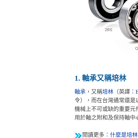
1. 軸承又稱培林
軸承
，
又稱
培林
（英譯：
令
）
，而在台灣通常還是
機械上不可或缺的重要元
用於軸之附和及保持軸中
閱讀更多：
什麼是培林