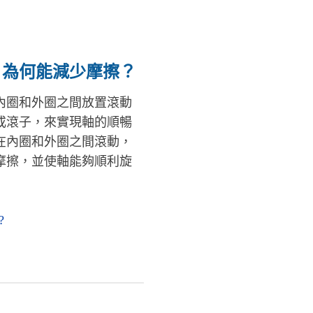
：為何能減少摩擦？
內圈和外圈之間放置滾動
或滾子，來實現軸的順暢
在內圈和外圈之間滾動，
摩擦，並使軸能夠順利旋
?