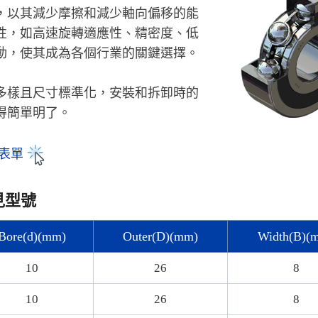
，以其減少摩擦和減少軸向偏移的能
性，如高速旋轉適應性、精密度、低
動，使其成為各個行業的關鍵選擇。
多樣且尺寸標準化，安裝和拆卸時的
得簡單明了。
表單
見型號
Bore(d)(mm)
Outer(D)(mm)
Width(B)(
10
26
8
10
26
8