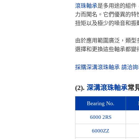
滾珠軸承
是多用途的組件
力而聞名。它們優異的特
扭矩以及極少的噪音和振
由於應用範圍廣泛，類型
選擇和更換這些軸承都變
採購深溝滾珠軸承 請洽詢
(2).
深溝滾珠軸承
常
Bearing No.
6000 2RS
6000ZZ