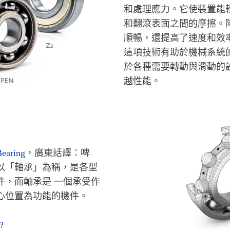
和處理應力。它使裝置能
和翻滾表面之間的摩擦。
順暢，還提高了速度和效
這項技術有助於機械系統
於各種需要轉動與滑動的
越性能。
Bearing
，
廣東話譯：啤
以「軸承」為稱，是各型
件，
而軸承是 一個承受作
心位置為功能的機件
。
?