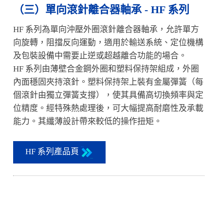
（三）
單向滾針離合器軸承 - HF 系列
HF 系列為單向沖壓外圈滾針離合器軸承，允許單方
向旋轉，阻擋反向運動，適用於輸送系統、定位機構
及包裝設備中需要止逆或超越離合功能的場合。
HF 系列由薄壁合金鋼外圈和塑料保持架組成，外圈
內面穩固夾持滾針。塑料保持架上裝有金屬彈簧（每
個滾針由獨立彈簧支撐），使其具備高切換頻率與定
位精度。經特殊熱處理後，可大幅提高耐磨性及承載
能力。其纖薄設計帶來較低的操作扭矩。
HF 系列產品頁