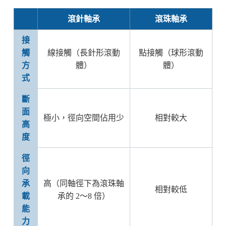
滾針軸承
滾珠軸承
接
觸
線接觸（長針形滾動
點接觸（球形滾動
方
體）
體）
式
斷
面
極小，徑向空間佔用少
相對較大
高
度
徑
向
承
高（同軸徑下為滾珠軸
相對較低
載
承的 2～8 倍）
能
力