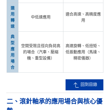
適
用
適合高速、高精度應
中低速應用
轉
用
速
典
型
空間受限且徑向負荷高
高速旋轉、低扭矩、
應
的場合（汽車、壓縮
低振動應用（馬達、
用
機、重型設備）
精密儀器）
場
合
回到目錄
二、滾針軸承的應用場合與核心優