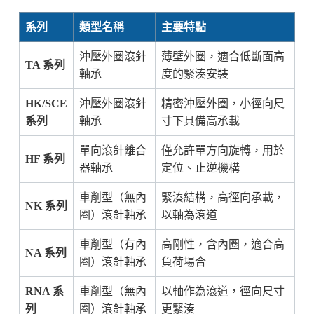
系列
類型名稱
主要特點
沖壓外圈滾針
薄壁外圈，適合低斷面高
TA 系列
軸承
度的緊湊安裝
HK/SCE
沖壓外圈滾針
精密沖壓外圈，小徑向尺
系列
軸承
寸下具備高承載
單向滾針離合
僅允許單方向旋轉，用於
HF 系列
器軸承
定位、止逆機構
車削型（無內
緊湊結構，高徑向承載，
NK 系列
圈）滾針軸承
以軸為滾道
車削型（有內
高剛性，含內圈，適合高
NA 系列
圈）滾針軸承
負荷場合
RNA 系
車削型（無內
以軸作為滾道，徑向尺寸
列
圈）滾針軸承
更緊湊