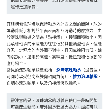
他需要旋轉的零部件，以減少摩擦並使機械系統
運轉更加順暢。
其結構包含球體以保持軸承內外圈之間的間隙。球的
運動降低了相對於平面表面相互滑動時的摩擦力。由
於滾珠與軌道之間為「點接觸」，接觸面積較小，因
此滾珠軸承的承載能力往往低於其他類型軸承，但能
容忍一定程度的內外圈不對中，且因摩擦阻力低、軸
向跳動小，適用於高速、高精度、低扭矩和低振動的
應用場合。
常見的滾珠軸承類型包括：
深溝滾珠軸承
（最普遍，
可同時承受徑向與雙向軸向負荷）、
推力滾珠軸承
、
自調心滾珠軸承，以及角接觸滾珠軸承。
需注意的是，滾珠軸承的球體在使用一段時間後
可能產生變形，若外圈承受過大壓力，最終可能