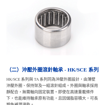
（二）
沖壓外圈滾針軸承 - HK/SCE 系列
HK/SCE 系列與 TA 系列同為沖壓外圈設計，由薄壁
沖壓外圈、保持架及一組滾針組成。外圈與軸承採用
靜配合，無需軸向固定裝置。即使在高速重載條件
下，也能維持軸承原有功能，且因儲脂容積大，可長
期免補潤滑脂。