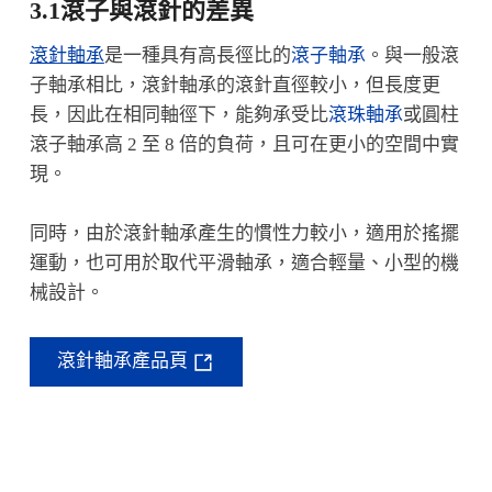
3.1滾子與滾針的差異
滾針軸承
是一種具有高長徑比的
滾子軸承
。與一般滾
子軸承相比，滾針軸承的滾針直徑較小，但長度更
長，因此在相同軸徑下，能夠承受比
滾珠軸承
或圓柱
滾子軸承高 2 至 8 倍的負荷，且可在更小的空間中實
現。
同時，由於滾針軸承產生的慣性力較小，適用於搖擺
運動，也可用於取代平滑軸承，適合輕量、小型的機
械設計。
滾針軸承產品頁