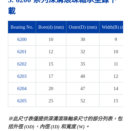
載
Bearing No.
Bore(d) (mm)
Outer(D) (mm)
Width(B) (mm)
6200
10
30
9
6201
12
32
10
6202
15
35
11
6203
17
40
12
6204
20
47
14
6205
25
52
15
※此尺寸表僅提供
深溝滾珠
軸承尺寸的部分列表，包
括外徑 (OD)、內徑 (ID) 和寬度 (W)。