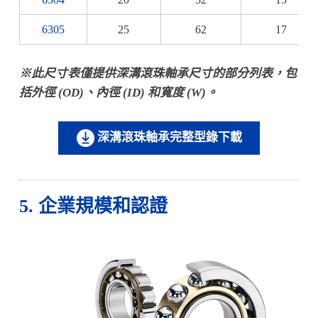
6305
25
62
17
※此尺寸表僅提供深溝滾珠軸承尺寸的部分列表，包
括外徑 (OD)、內徑 (ID) 和寬度 (W)。
深溝滾珠軸承完整型錄下載
5. 企業規模和認證