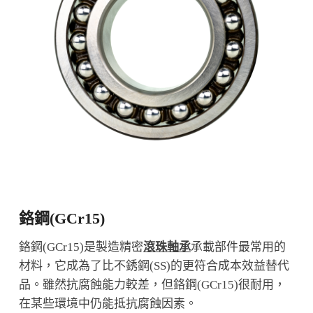
鉻鋼(GCr15)
鉻鋼(GCr15)是製造精密
滾珠軸承
承載部件最常用的
材料，它成為了比不銹鋼(SS)的更符合成本效益替代
品。雖然抗腐蝕能力較差，但鉻鋼(GCr15)很耐用，
在某些環境中仍能抵抗腐蝕因素。