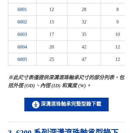
6001
12
28
8
6002
15
32
9
6003
17
35
10
6004
20
42
12
6005
25
47
12
※此尺寸表僅提供
深溝滾珠
軸承尺寸的部分列表，包
括外徑 (OD)、內徑 (ID) 和寬度 (W)。
深溝滾珠軸承完整型錄下載
3. 6200 系列深溝滾珠軸承型錄下