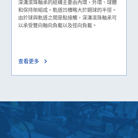
深溝滾珠軸承的結構主要由內環、外環、球體
和保持架組成。軌道凹槽略大於鋼球的半徑。
由於球與軌道之間是點接觸，深溝滾珠軸承可
以承受雙向軸向負載以及徑向負載。
查看更多