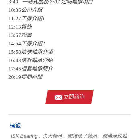
3:40
一站式服務 7:07 定制軸承項目
10:36
公司介紹
11:27
工廠介紹1
12:13
質檢
13:57
證書
14:54
工廠介紹2
15:58
滾珠軸承介紹
16:43
滾針軸承介紹
17:45
襯套軸承簡介
20:19
提問時間
立即諮詢
標籤
ISK Bearing
久大軸承
圓錐滾子軸承
深溝滾珠軸