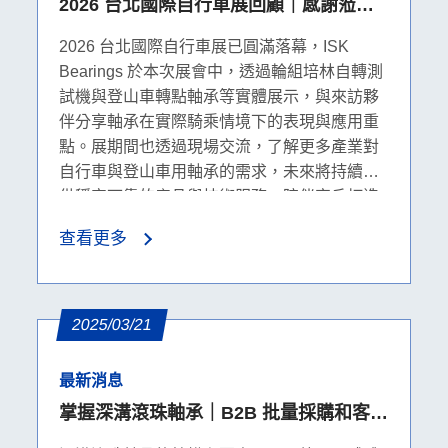
2026 台北國際自行車展回顧｜感謝蒞臨
ISK Bearing 攤位
2026 台北國際自行車展已圓滿落幕，ISK
Bearings 於本次展會中，透過輪組培林自轉測
試機與登山車轉點軸承等實體展示，與來訪夥
伴分享軸承在實際騎乘情境下的表現與應用重
點。展期間也透過現場交流，了解更多產業對
自行車與登山車用軸承的需求，未來將持續提
供穩定可靠的產品與技術服務，陪伴客戶打造
更優質的騎乘體驗。
查看更多
2025/03/21
最新消息
掌握深溝滾珠軸承｜B2B 批量採購和客製
化深溝滾珠軸承