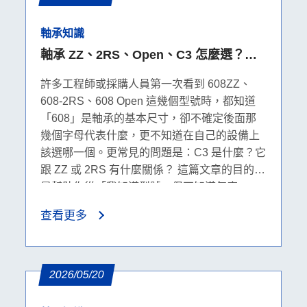
軸承知識
軸承 ZZ、2RS、Open、C3 怎麼選？密
封、防塵、防水與游隙完整比較
許多工程師或採購人員第一次看到 608ZZ、
608-2RS、608 Open 這幾個型號時，都知道
「608」是軸承的基本尺寸，卻不確定後面那
幾個字母代表什麼，更不知道在自己的設備上
該選哪一個。更常見的問題是：C3 是什麼？它
跟 ZZ 或 2RS 有什麼關係？ 這篇文章的目的，
是幫助你從「我知道型號，但不知道怎麼
選」，走到「我清楚在這個環境下該選什麼、
查看更多
為什麼」。我們會先把 ZZ、2RS、Open、C3
這幾個後綴的本質釐清，再一步步帶入環境條
件、運轉條件與游隙判斷，最後以 608 系列為
案例落地說明。
2026/05/20