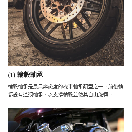
(1) 輪轂軸承
輪轂軸承是最具辨識度的機車軸承類型之一。前後輪
都設有這類軸承，以支撐輪轂並使其自由旋轉。