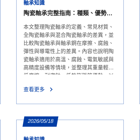
軸承知識
陶瓷軸承完整指南：種類、優勢、
限制與軸承鋼比較
本文整理陶瓷軸承的定義、常見材質、
全陶瓷軸承與混合陶瓷軸承的差異，並
比較陶瓷軸承與軸承鋼在摩擦、腐蝕、
彈性與導電性上的差異。內容也說明陶
瓷軸承適用於高溫、腐蝕、電氣敏感與
高精度設備等情境，並整理其重量輕、
低摩擦、耐腐蝕、低熱膨脹等優勢，以
及成本高、脆性、應用範圍較窄等限
查看更多
制，協助採購者判斷是否適合升級。
2026/05/18
軸承知識