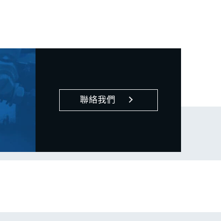
120°C，且冷卻後需確實定位。最後，
文章總結了標準的安全安裝步驟與關鍵
注意事項，強調必須使用合適的專用工
具（如壓床或套筒），並確保施力均
勻，以保障軸承安裝後的最佳運行狀
態。
聯絡我們