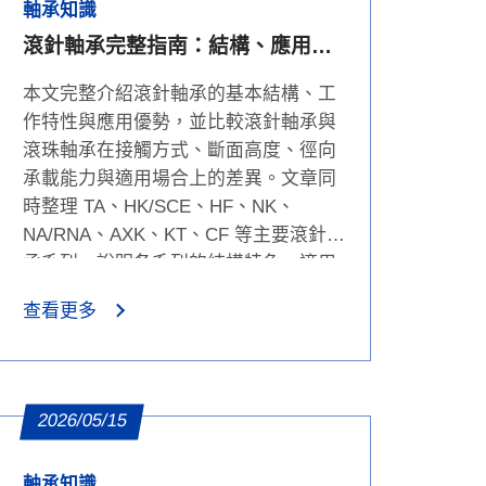
軸承知識
滾針軸承完整指南：結構、應用、
類型與規格表解析
本文完整介紹滾針軸承的基本結構、工
作特性與應用優勢，並比較滾針軸承與
滾珠軸承在接觸方式、斷面高度、徑向
承載能力與適用場合上的差異。文章同
時整理 TA、HK/SCE、HF、NK、
NA/RNA、AXK、KT、CF 等主要滾針軸
承系列，說明各系列的結構特色、適用
場景與尺寸規格表判讀方式，協助工程
查看更多
師與 B2B 採購人員快速選擇合適的滾針
軸承產品。
2026/05/15
軸承知識