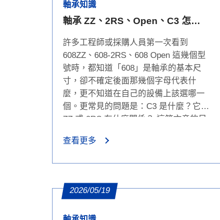
軸承知識
軸承 ZZ、2RS、Open、C3 怎麼
選？密封、防塵、防水與游隙完整
許多工程師或採購人員第一次看到
比較
608ZZ、608-2RS、608 Open 這幾個型
號時，都知道「608」是軸承的基本尺
寸，卻不確定後面那幾個字母代表什
麼，更不知道在自己的設備上該選哪一
個。更常見的問題是：C3 是什麼？它跟
ZZ 或 2RS 有什麼關係？ 這篇文章的目
的，是幫助你從「我知道型號，但不知
查看更多
道怎麼選」，走到「我清楚在這個環境
下該選什麼、為什麼」。我們會先把
ZZ、2RS、Open、C3 這幾個後綴的本
質釐清，再一步步帶入環境條件、運轉
2026/05/19
條件與游隙判斷，最後以 608 系列為案
例落地說明。
軸承知識