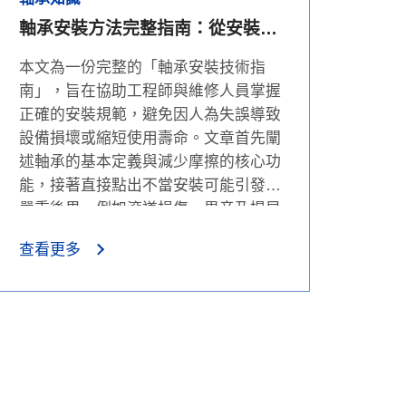
軸承安裝方法完整指南：從安裝前
確認到壓入、收縮配合操作步驟
本文為一份完整的「軸承安裝技術指
南」，旨在協助工程師與維修人員掌握
正確的安裝規範，避免因人為失誤導致
設備損壞或縮短使用壽命。文章首先闡
述軸承的基本定義與減少摩擦的核心功
能，接著直接點出不當安裝可能引發的
嚴重後果，例如滾道損傷、異音及提早
失效等風險。 在實務操作方面，指南詳
查看更多
細列出了安裝前的六大確認要點（包含
尺寸相容性與表面清潔度等）。核心章
節深入比較了兩種最常見的安裝方式：
「壓入配合（Press Fit）」適用於小型
軸承，需注意不可對外圈施加壓力；而
「收縮配合（Shrink Fit）」則適用於中
大型軸承，強調加熱溫度不可超過