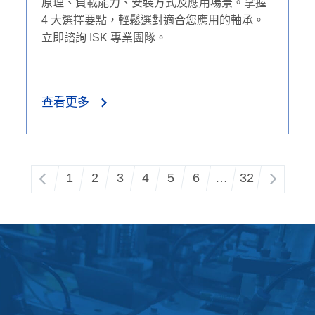
原理、負載能力、安裝方式及應用場景。掌握
4 大選擇要點，輕鬆選對適合您應用的軸承。
立即諮詢 ISK 專業團隊。
查看更多
1
2
3
4
5
6
…
32