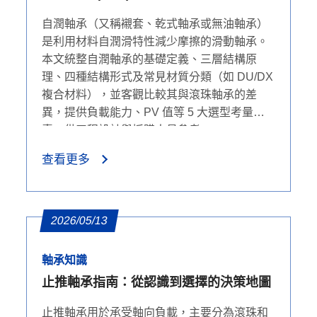
應用評估
自潤軸承（又稱襯套、乾式軸承或無油軸承）
是利用材料自潤滑特性減少摩擦的滑動軸承。
本文統整自潤軸承的基礎定義、三層結構原
理、四種結構形式及常見材質分類（如 DU/DX
複合材料），並客觀比較其與滾珠軸承的差
異，提供負載能力、PV 值等 5 大選型考量要
素，供工程設計與採購人員參考。
查看更多
2026/05/13
軸承知識
止推軸承指南：從認識到選擇的決策地圖
止推軸承用於承受軸向負載，主要分為滾珠和