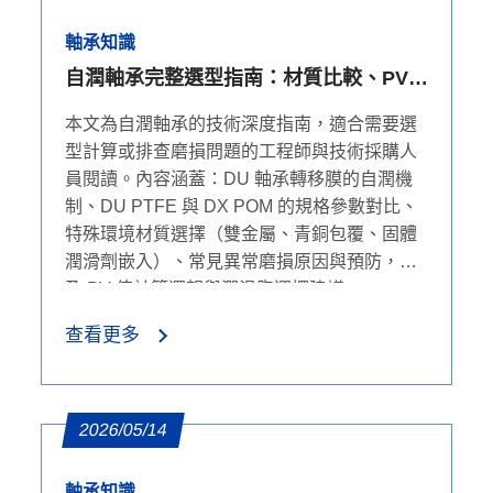
軸承知識
自潤軸承完整選型指南：材質比較、PV
計算與故障排查
本文為自潤軸承的技術深度指南，適合需要選
型計算或排查磨損問題的工程師與技術採購人
員閱讀。內容涵蓋：DU 軸承轉移膜的自潤機
制、DU PTFE 與 DX POM 的規格參數對比、
特殊環境材質選擇（雙金屬、青銅包覆、固體
潤滑劑嵌入）、常見異常磨損原因與預防，以
及 PV 值計算邏輯與潤滑脂選擇建議。
查看更多
2026/05/14
軸承知識