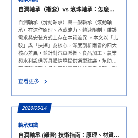
自潤軸承（襯套）vs 滾珠軸承：怎麼選
才對？
自潤軸承（滑動軸承）與一般軸承（滾動軸
承）在運作原理、承載能力、轉速限制、維護
需求與安裝方式上存在本質差異 。本文以「比
較」與「抉擇」為核心，深度剖析兩者的四大
核心差異，並針對汽車懸掛、食品加工、農業
與水利設備等具體情境提供選型建議，幫助工
程師和採購人員在面對不同的設備需求時，判
斷應選用哪一種軸承，做出正確且最具經濟效
查看更多
益的決策
2026/05/14
軸承知識
自潤軸承 (襯套) 技術指南：原理、材質、