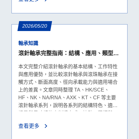
2026/05/20
軸承知識
滾針軸承完整指南：結構、應用、類型與
規格表解析
本文完整介紹滾針軸承的基本結構、工作特性
與應用優勢，並比較滾針軸承與滾珠軸承在接
觸方式、斷面高度、徑向承載能力與適用場合
上的差異。文章同時整理 TA、HK/SCE、
HF、NK、NA/RNA、AXK、KT、CF 等主要
滾針軸承系列，說明各系列的結構特色、適用
場景與尺寸規格表判讀方式，協助工程師與
B2B 採購人員快速選擇合適的滾針軸承產品。
查看更多