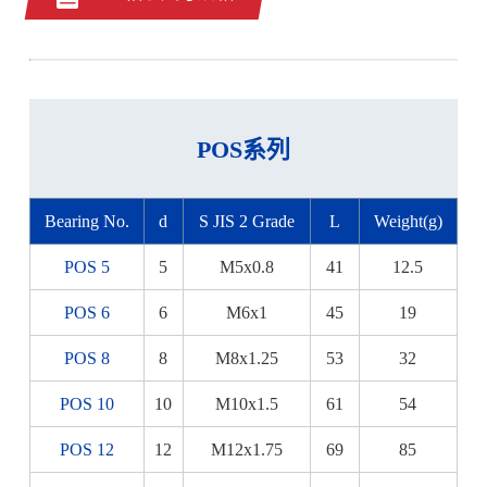
POS系列
Bearing No.
d
S JIS 2 Grade
L
Weight(g)
POS 5
5
M5x0.8
41
12.5
POS 6
6
M6x1
45
19
POS 8
8
M8x1.25
53
32
POS 10
10
M10x1.5
61
54
POS 12
12
M12x1.75
69
85