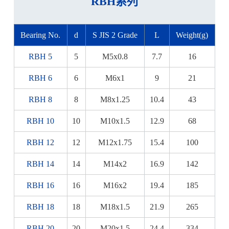
RBH系列
Bearing No.
d
S JIS 2 Grade
L
Weight(g)
RBH 5
5
M5x0.8
7.7
16
RBH 6
6
M6x1
9
21
RBH 8
8
M8x1.25
10.4
43
RBH 10
10
M10x1.5
12.9
68
RBH 12
12
M12x1.75
15.4
100
RBH 14
14
M14x2
16.9
142
RBH 16
16
M16x2
19.4
185
RBH 18
18
M18x1.5
21.9
265
RBH 20
20
M20x1.5
24.4
334