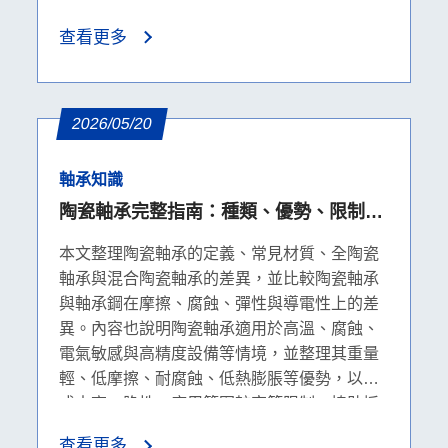
選」，走到「我清楚在這個環境下該選什麼、
查看更多
為什麼」。我們會先把 ZZ、2RS、Open、C3
這幾個後綴的本質釐清，再一步步帶入環境條
件、運轉條件與游隙判斷，最後以 608 系列為
案例落地說明。
2026/05/20
軸承知識
陶瓷軸承完整指南：種類、優勢、限制與
軸承鋼比較
本文整理陶瓷軸承的定義、常見材質、全陶瓷
軸承與混合陶瓷軸承的差異，並比較陶瓷軸承
與軸承鋼在摩擦、腐蝕、彈性與導電性上的差
異。內容也說明陶瓷軸承適用於高溫、腐蝕、
電氣敏感與高精度設備等情境，並整理其重量
輕、低摩擦、耐腐蝕、低熱膨脹等優勢，以及
成本高、脆性、應用範圍較窄等限制，協助採
購者判斷是否適合升級。
查看更多