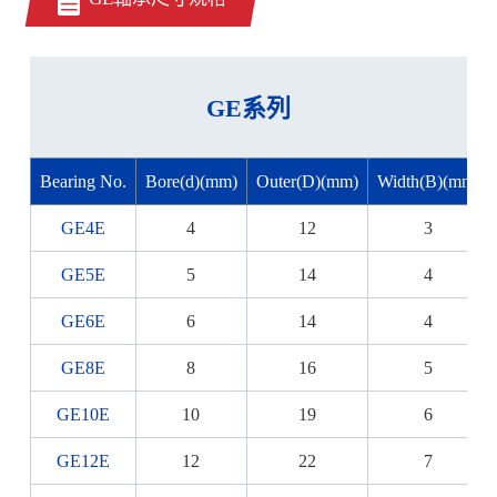
GE系列
Bearing No.
Bore(d)(mm)
Outer(D)(mm)
Width(B)(mm)
GE4E
4
12
3
GE5E
5
14
4
GE6E
6
14
4
GE8E
8
16
5
GE10E
10
19
6
GE12E
12
22
7