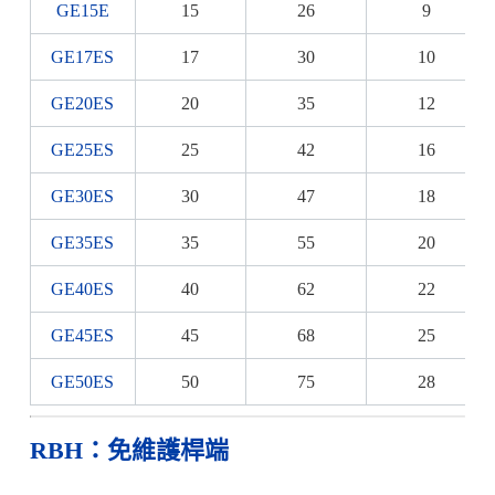
GE15E
15
26
9
GE17ES
17
30
10
GE20ES
20
35
12
GE25ES
25
42
16
GE30ES
30
47
18
GE35ES
35
55
20
GE40ES
40
62
22
GE45ES
45
68
25
GE50ES
50
75
28
RBH：免維護桿端