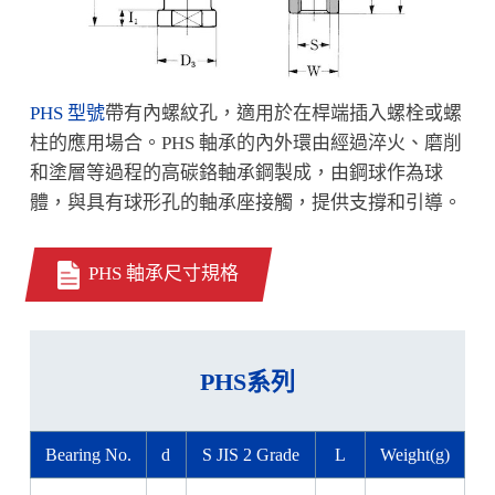
PHS 型號
帶有內螺紋孔，適用於在桿端插入螺栓或螺
柱的應用場合。PHS 軸承的內外環由經過淬火、磨削
和塗層等過程的高碳鉻軸承鋼製成，由鋼球作為球
體，與具有球形孔的軸承座接觸，提供支撐和引導。
PHS 軸承尺寸規格
PHS系列
Bearing No.
d
S JIS 2 Grade
L
Weight(g)